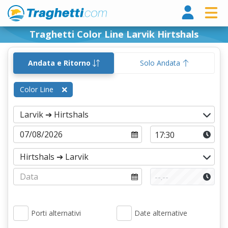
Tragh
Traghetti Color Line Larvik Hirtshals
Andata e Ritorno
Solo Andata
Color Line
Porti alternativi
Date alternative