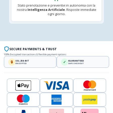
Stato prenotazione e preventivi in autonomia con la
nostra
Intelligenza Artificiale
. Risposte immediate
ogni giorno.
SECURE PAYMENTS & TRUST
100% Encrypted transactions & flexible payment options
SSL 256-BIT
GUARANTEED
🔒
✓
ENCRYPTED
SAFE CHECKOUT