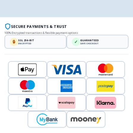
SECURE PAYMENTS & TRUST
100% Encrypted transactions & flexible payment options
SSL 256-BIT
GUARANTEED
🔒
✓
ENCRYPTED
SAFE CHECKOUT