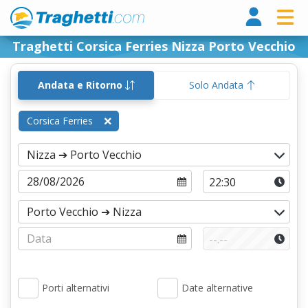
Tragh
Traghetti Corsica Ferries Nizza Porto Vecchio
Andata e Ritorno
Solo Andata
Corsica Ferries
Porti alternativi
Date alternative