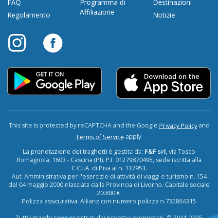
FAQ
Programma di
Destinazioni
Affiliazione
Regolamento
Notizie
This site is protected by reCAPTCHA and the Google
and
Privacy Policy
apply.
Terms of Service
La prenotazione dei traghetti è gestita da:
F&F srl
, via Tosco
Romagnola, 1603 - Cascina (PI). P.I. 01279870495, sede iscritta alla
C.C.I.A. di Pisa al n. 137953.
Aut. Amministrativa per l'esercizio di attività di viaggi e turismo n. 154
del 04 maggio 2000 rilasciata dalla Provincia di Livorno. Capitale sociale
20.800 €.
Polizza assicurativa: Allianz con numero polizza n.732864315
Tutti i marchi sono registrati dai rispettivi proprietari. © 2011-2025