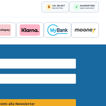
SSL 256-BIT
GUARANTEED
🔒
✓
ENCRYPTED
SAFE CHECKOUT
ivimi alla Newsletter