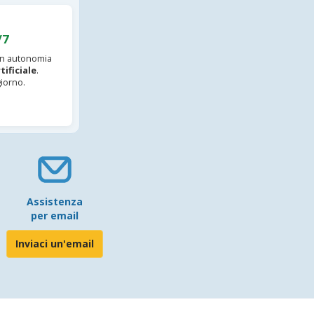
/7
 in autonomia
tificiale
.
iorno.
Assistenza
per email
Inviaci un'email