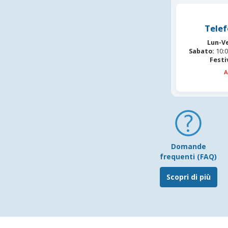
Telef
Lun-V
Sabato:
10:0
Festi
A
Domande
frequenti (FAQ)
Scopri di più