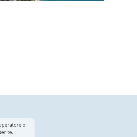
 operatore o
er te.