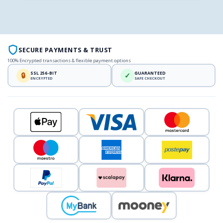
SECURE PAYMENTS & TRUST
100% Encrypted transactions & flexible payment options
SSL 256-BIT
GUARANTEED
🔒
✓
ENCRYPTED
SAFE CHECKOUT