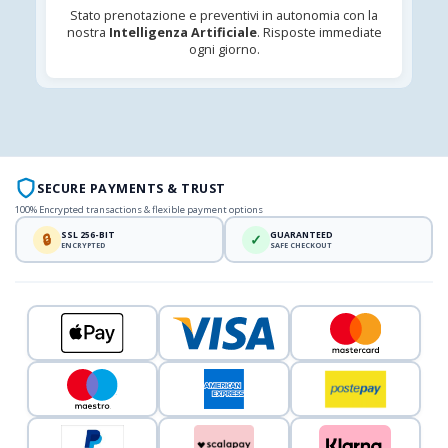
Stato prenotazione e preventivi in autonomia con la
nostra
Intelligenza Artificiale
. Risposte immediate
ogni giorno.
SECURE PAYMENTS & TRUST
100% Encrypted transactions & flexible payment options
SSL 256-BIT
GUARANTEED
🔒
✓
ENCRYPTED
SAFE CHECKOUT