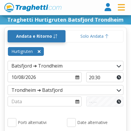
Tragh
Traghetti Hurtigruten Batsfjord Trondheim
Andata e Ritorno
Solo Andata
Hurtigruten
Porti alternativi
Date alternative