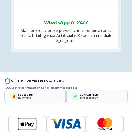
WhatsApp AI 24/7
Stato prenotazione e preventivi in autonomia con la
nostra
Intelligenza Artificiale
. Risposte immediate
ogni giorno.
SECURE PAYMENTS & TRUST
100% Encrypted transactions & flexible payment options
SSL 256-BIT
GUARANTEED
🔒
✓
ENCRYPTED
SAFE CHECKOUT