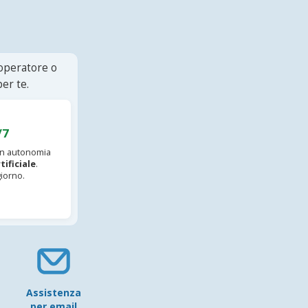
 operatore o
er te.
/7
 in autonomia
tificiale
.
iorno.
Assistenza
per email