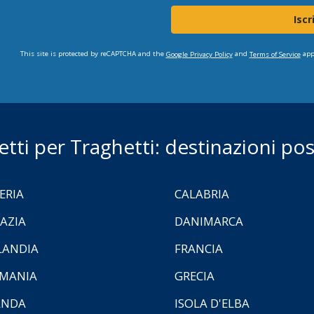
Iscr
This site is protected by reCAPTCHA and the
and
app
Google Privacy Policy
Terms of Service
ietti per Traghetti: destinazioni poss
ERIA
CALABRIA
AZIA
DANIMARCA
LANDIA
FRANCIA
MANIA
GRECIA
ANDA
ISOLA D'ELBA