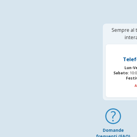
Sempre al t
inter
Telef
Lun-V
Sabato:
10:0
Festi
A
Domande
frequenti (FAQ)