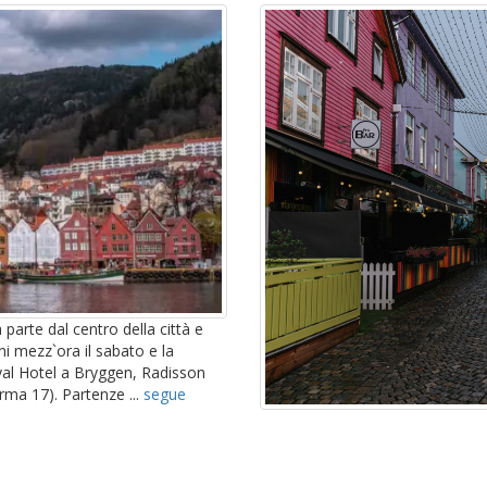
parte dal centro della città e
ni mezz`ora il sabato e la
yal Hotel a Bryggen, Radisson
rma 17). Partenze ...
segue