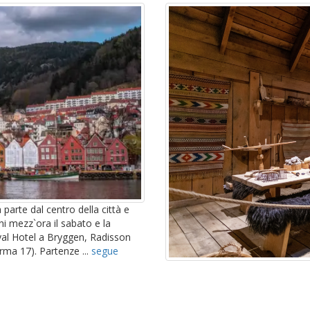
parte dal centro della città e
ni mezz`ora il sabato e la
yal Hotel a Bryggen, Radisson
rma 17). Partenze ...
segue