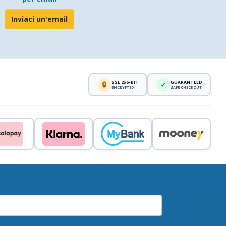
Inviaci un'email
SSL 256-BIT
GUARANTEED
🔒
✓
ENCRYPTED
SAFE CHECKOUT