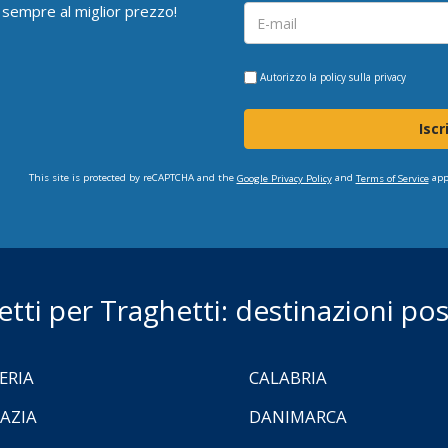
 sempre al miglior prezzo!
Autorizzo la
policy sulla privacy
Iscr
This site is protected by reCAPTCHA and the
and
app
Google Privacy Policy
Terms of Service
ietti per Traghetti: destinazioni poss
ERIA
CALABRIA
AZIA
DANIMARCA