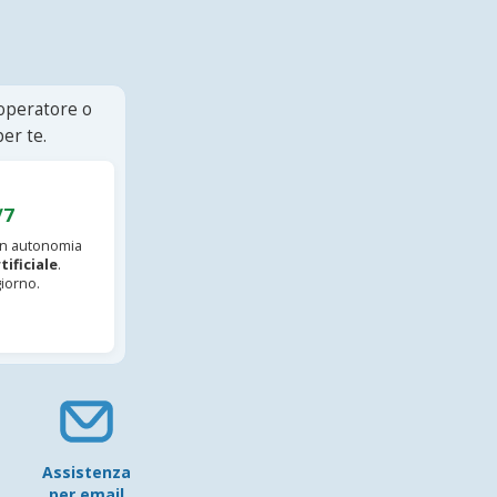
 operatore o
er te.
/7
 in autonomia
tificiale
.
iorno.
Assistenza
per email