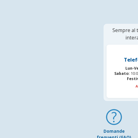
Sempre al t
inter
Telef
Lun-V
Sabato:
10:0
Festi
A
Domande
frequenti (FAQ)