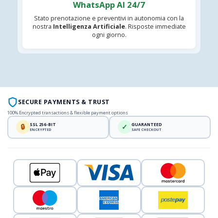
WhatsApp AI 24/7
Stato prenotazione e preventivi in autonomia con la
nostra
Intelligenza Artificiale
. Risposte immediate
ogni giorno.
SECURE PAYMENTS & TRUST
100% Encrypted transactions & flexible payment options
SSL 256-BIT
GUARANTEED
🔒
✓
ENCRYPTED
SAFE CHECKOUT