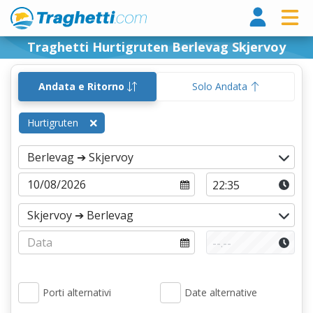
Tragh
Traghetti Hurtigruten Berlevag Skjervoy
Andata e Ritorno
Solo Andata
Hurtigruten
Porti alternativi
Date alternative