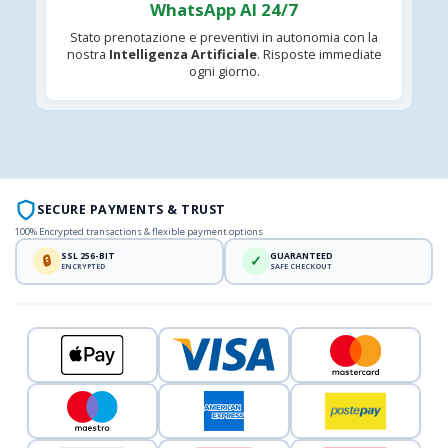
WhatsApp AI 24/7
Stato prenotazione e preventivi in autonomia con la
nostra
Intelligenza Artificiale
. Risposte immediate
ogni giorno.
SECURE PAYMENTS & TRUST
100% Encrypted transactions & flexible payment options
SSL 256-BIT
GUARANTEED
🔒
✓
ENCRYPTED
SAFE CHECKOUT