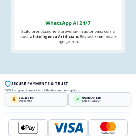
WhatsApp AI 24/7
Stato prenotazione e preventivi in autonomia con la
nostra
Intelligenza Artificiale
. Risposte immediate
ogni giorno.
SECURE PAYMENTS & TRUST
100% Encrypted transactions & flexible payment options
SSL 256-BIT
GUARANTEED
🔒
✓
ENCRYPTED
SAFE CHECKOUT