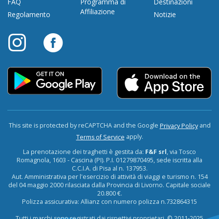
FAQ
Programma di
Destinazioni
Affiliazione
Regolamento
Notizie
This site is protected by reCAPTCHA and the Google
and
Privacy Policy
apply.
Terms of Service
La prenotazione dei traghetti è gestita da:
F&F srl
, via Tosco
Romagnola, 1603 - Cascina (PI). P.I. 01279870495, sede iscritta alla
C.C.I.A. di Pisa al n. 137953.
Aut. Amministrativa per l'esercizio di attività di viaggi e turismo n. 154
del 04 maggio 2000 rilasciata dalla Provincia di Livorno. Capitale sociale
20.800 €.
Polizza assicurativa: Allianz con numero polizza n.732864315
Tutti i marchi sono registrati dai rispettivi proprietari. © 2011-2025