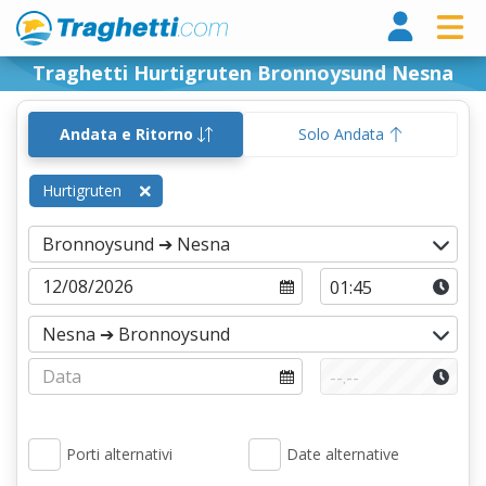
Tragh
Traghetti Hurtigruten Bronnoysund Nesna
Andata e Ritorno
Solo Andata
Hurtigruten
Porti alternativi
Date alternative