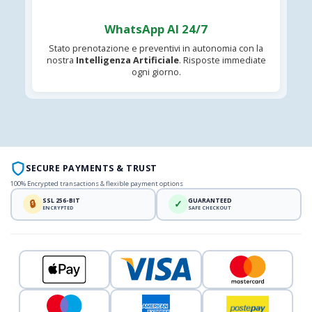
WhatsApp AI 24/7
Stato prenotazione e preventivi in autonomia con la
nostra
Intelligenza Artificiale
. Risposte immediate
ogni giorno.
SECURE PAYMENTS & TRUST
100% Encrypted transactions & flexible payment options
SSL 256-BIT
GUARANTEED
🔒
✓
ENCRYPTED
SAFE CHECKOUT