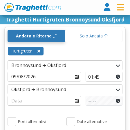
Tragh
Traghetti Hurtigruten Bronnoysund Oksfjord
Andata e Ritorno
Solo Andata
Hurtigruten
Porti alternativi
Date alternative