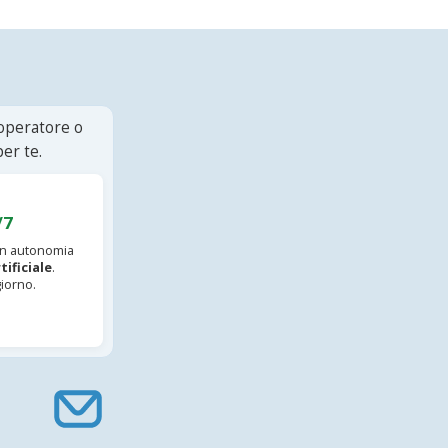
 operatore o
er te.
/7
 in autonomia
tificiale
.
iorno.