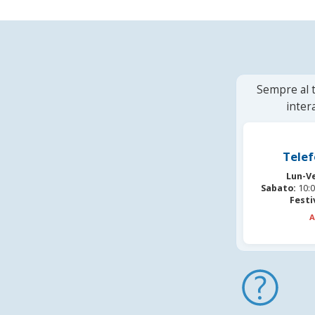
Sempre al t
inter
Telef
Lun-V
Sabato:
10:0
Festi
A