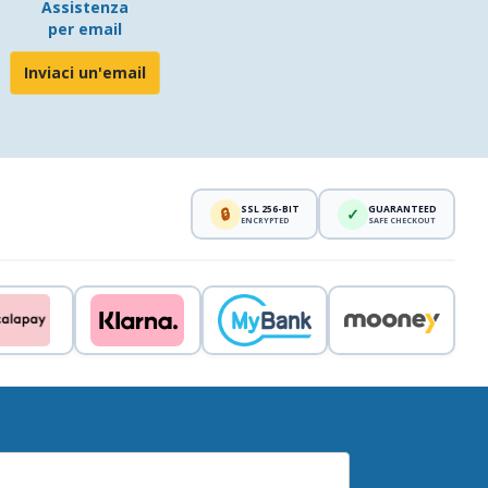
Assistenza
per email
Inviaci un'email
SSL 256-BIT
GUARANTEED
🔒
✓
ENCRYPTED
SAFE CHECKOUT