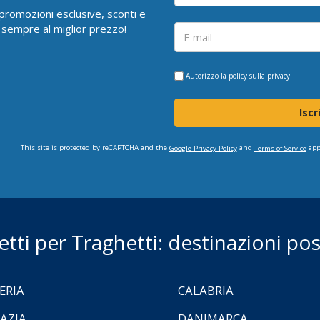
i promozioni esclusive, sconti e
 sempre al miglior prezzo!
Autorizzo la
policy sulla privacy
Iscr
This site is protected by reCAPTCHA and the
and
app
Google Privacy Policy
Terms of Service
ietti per Traghetti: destinazioni poss
ERIA
CALABRIA
AZIA
DANIMARCA