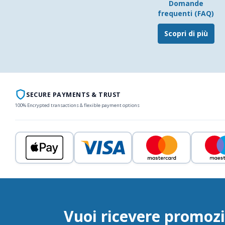
Domande
frequenti (FAQ)
Scopri di più
SECURE PAYMENTS & TRUST
100% Encrypted transactions & flexible payment options
Vuoi ricevere promozi