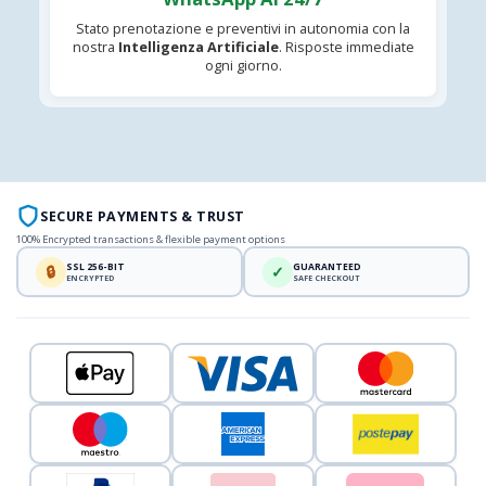
Stato prenotazione e preventivi in autonomia con la
nostra
Intelligenza Artificiale
. Risposte immediate
ogni giorno.
SECURE PAYMENTS & TRUST
100% Encrypted transactions & flexible payment options
SSL 256-BIT
GUARANTEED
🔒
✓
ENCRYPTED
SAFE CHECKOUT