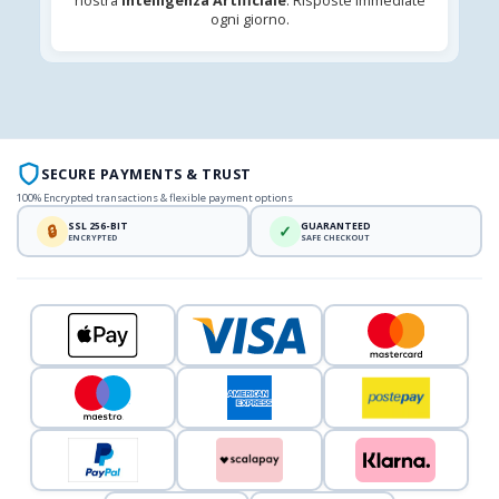
nostra
Intelligenza Artificiale
. Risposte immediate
ogni giorno.
SECURE PAYMENTS & TRUST
100% Encrypted transactions & flexible payment options
SSL 256-BIT
GUARANTEED
🔒
✓
ENCRYPTED
SAFE CHECKOUT