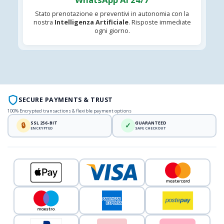
Stato prenotazione e preventivi in autonomia con la
nostra
Intelligenza Artificiale
. Risposte immediate
ogni giorno.
SECURE PAYMENTS & TRUST
100% Encrypted transactions & flexible payment options
SSL 256-BIT
GUARANTEED
🔒
✓
ENCRYPTED
SAFE CHECKOUT