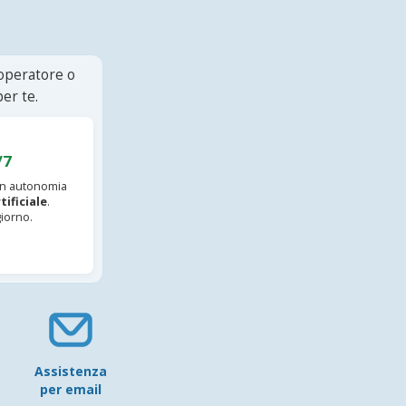
 operatore o
er te.
/7
 in autonomia
tificiale
.
iorno.
Assistenza
per email