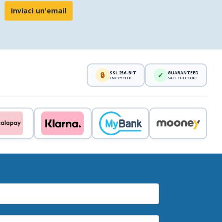
Inviaci un'email
SSL 256-BIT
GUARANTEED
🔒
✓
ENCRYPTED
SAFE CHECKOUT