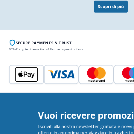
Scopri di più
SECURE PAYMENTS & TRUST
100% Encrypted transactions & flexible payment options
Vuoi ricevere promozi
Iscriviti alla nostra newsletter gratuita e ricev
offerte in anteprima per viaggiare in traghetto