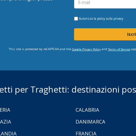
Autorizzo la
policy sulla privacy
Iscr
This site is protected by reCAPTCHA and the
and
app
Google Privacy Policy
Terms of Service
ietti per Traghetti: destinazioni poss
ERIA
CALABRIA
AZIA
DANIMARCA
LANDIA
FRANCIA