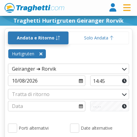
Tragh
Traghetti Hurtigruten Geiranger Rorvik
Andata e Ritorno
Solo Andata
Hurtigruten
Porti alternativi
Date alternative