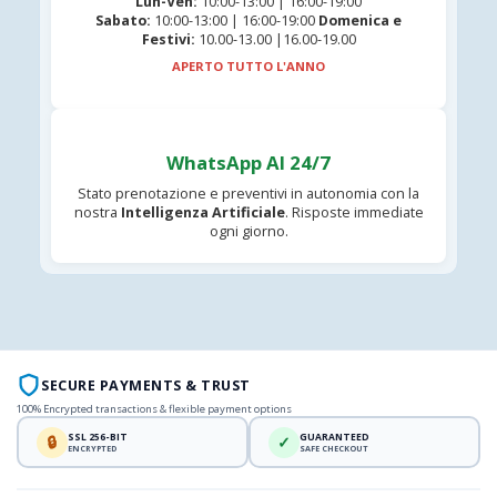
Lun-Ven:
10:00-13:00 | 16:00-19:00
Sabato:
10:00-13:00 | 16:00-19:00
Domenica e
Festivi:
10.00-13.00 |16.00-19.00
APERTO TUTTO L'ANNO
WhatsApp AI 24/7
Stato prenotazione e preventivi in autonomia con la
nostra
Intelligenza Artificiale
. Risposte immediate
ogni giorno.
SECURE PAYMENTS & TRUST
100% Encrypted transactions & flexible payment options
SSL 256-BIT
GUARANTEED
🔒
✓
ENCRYPTED
SAFE CHECKOUT