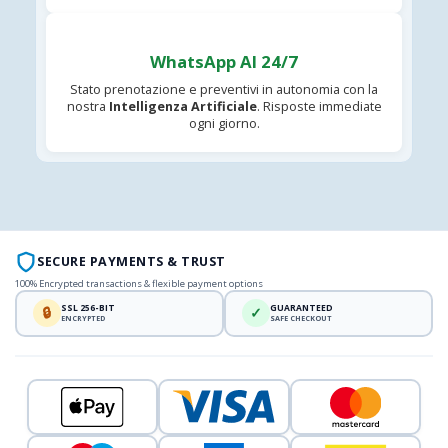
WhatsApp AI 24/7
Stato prenotazione e preventivi in autonomia con la
nostra
Intelligenza Artificiale
. Risposte immediate
ogni giorno.
SECURE PAYMENTS & TRUST
100% Encrypted transactions & flexible payment options
SSL 256-BIT
GUARANTEED
🔒
✓
ENCRYPTED
SAFE CHECKOUT