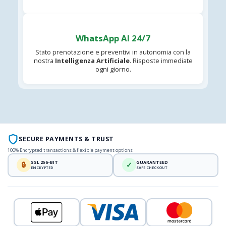
WhatsApp AI 24/7
Stato prenotazione e preventivi in autonomia con la
nostra
Intelligenza Artificiale
. Risposte immediate
ogni giorno.
SECURE PAYMENTS & TRUST
100% Encrypted transactions & flexible payment options
SSL 256-BIT
GUARANTEED
🔒
✓
ENCRYPTED
SAFE CHECKOUT