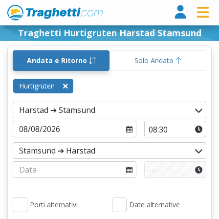
Tragh
Traghetti Hurtigruten Harstad Stamsund
Andata e Ritorno
Solo Andata
Hurtigruten
Porti alternativi
Date alternative