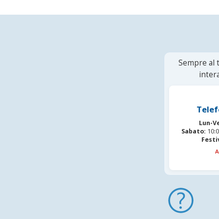
Sempre al t
inter
Telef
Lun-V
Sabato:
10:0
Festi
A