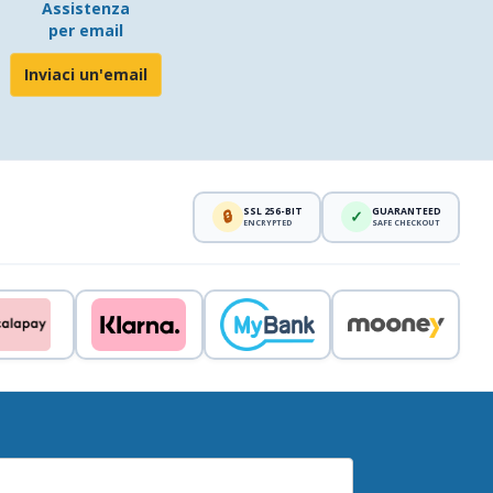
Assistenza
per email
Inviaci un'email
SSL 256-BIT
GUARANTEED
🔒
✓
ENCRYPTED
SAFE CHECKOUT