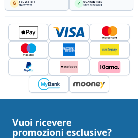
SSL 256-BIT
GUARANTEED
🔒
✓
ENCRYPTED
SAFE CHECKOUT
Vuoi ricevere
promozioni esclusive?