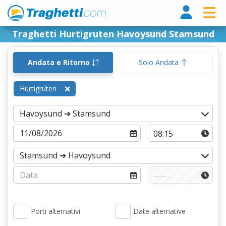
Tragh
Traghetti Hurtigruten Havoysund Stamsund
Andata e Ritorno
Solo Andata
Hurtigruten
Porti alternativi
Date alternative