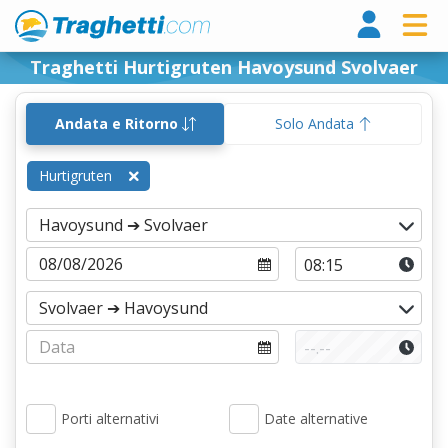
Tragh
Traghetti Hurtigruten Havoysund Svolvaer
Andata e Ritorno
Solo Andata
Hurtigruten
Porti alternativi
Date alternative