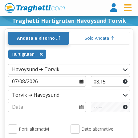
Tragh
Traghetti Hurtigruten Havoysund Torvik
Andata e Ritorno
Solo Andata
Hurtigruten
Porti alternativi
Date alternative