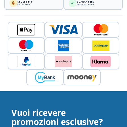
SSL 256-BIT
GUARANTEED
🔒
✓
ENCRYPTED
SAFE CHECKOUT
Vuoi ricevere
promozioni esclusive?