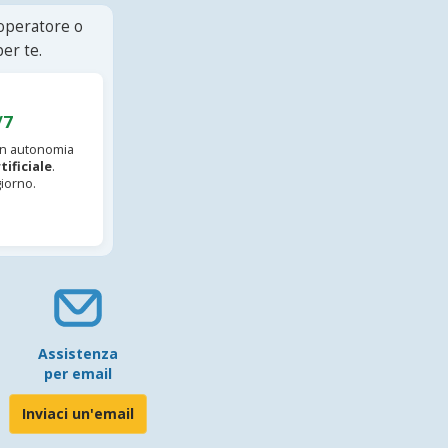
 operatore o
er te.
/7
 in autonomia
tificiale
.
iorno.
Assistenza
per email
Inviaci un'email