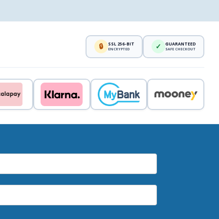
SSL 256-BIT
GUARANTEED
🔒
✓
ENCRYPTED
SAFE CHECKOUT