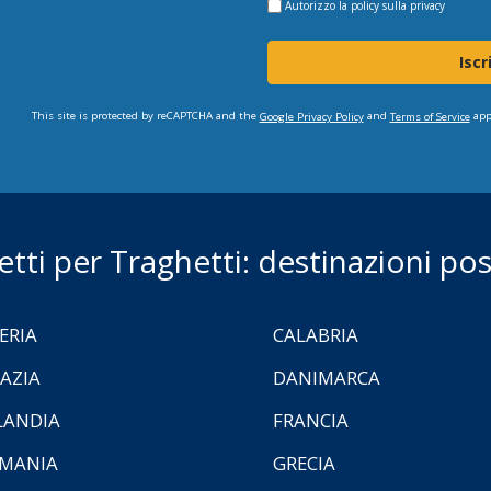
Autorizzo la
policy sulla privacy
Iscr
This site is protected by reCAPTCHA and the
and
app
Google Privacy Policy
Terms of Service
ietti per Traghetti: destinazioni poss
ERIA
CALABRIA
AZIA
DANIMARCA
LANDIA
FRANCIA
MANIA
GRECIA