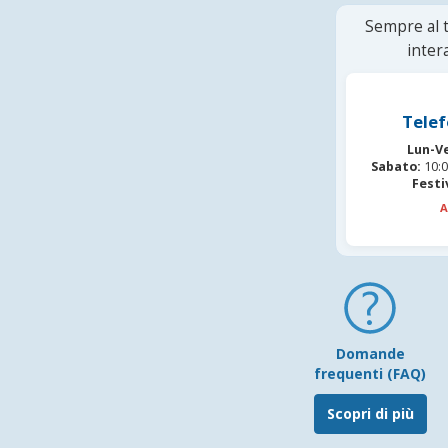
Sempre al t
inter
Telef
Lun-V
Sabato:
10:0
Festi
A
Domande
frequenti (FAQ)
Scopri di più