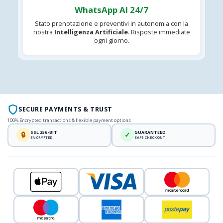
WhatsApp AI 24/7
Stato prenotazione e preventivi in autonomia con la
nostra
Intelligenza Artificiale
. Risposte immediate
ogni giorno.
SECURE PAYMENTS & TRUST
100% Encrypted transactions & flexible payment options
SSL 256-BIT
GUARANTEED
🔒
✓
ENCRYPTED
SAFE CHECKOUT