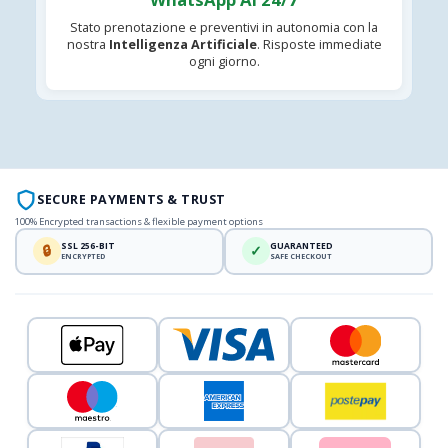
Stato prenotazione e preventivi in autonomia con la
nostra
Intelligenza Artificiale
. Risposte immediate
ogni giorno.
SECURE PAYMENTS & TRUST
100% Encrypted transactions & flexible payment options
SSL 256-BIT
GUARANTEED
🔒
✓
ENCRYPTED
SAFE CHECKOUT