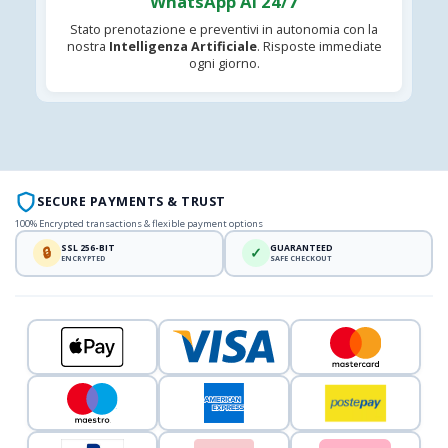
WhatsApp AI 24/7
Stato prenotazione e preventivi in autonomia con la
nostra
Intelligenza Artificiale
. Risposte immediate
ogni giorno.
SECURE PAYMENTS & TRUST
100% Encrypted transactions & flexible payment options
SSL 256-BIT
GUARANTEED
🔒
✓
ENCRYPTED
SAFE CHECKOUT