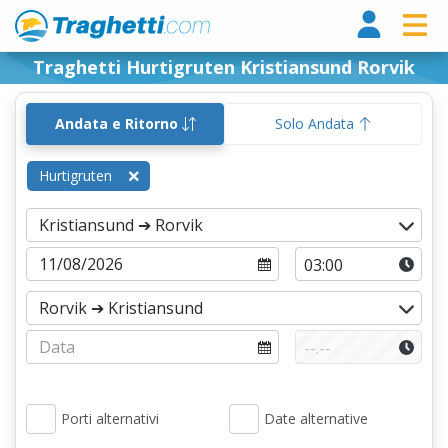
Tragh
Traghetti Hurtigruten Kristiansund Rorvik
Andata e Ritorno
Solo Andata
Hurtigruten
Porti alternativi
Date alternative