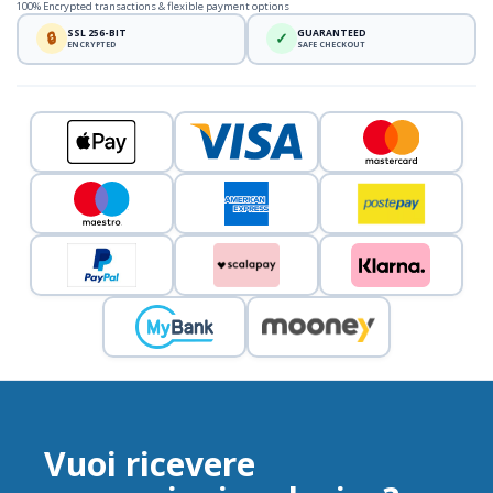
100% Encrypted transactions & flexible payment options
SSL 256-BIT
GUARANTEED
🔒
✓
ENCRYPTED
SAFE CHECKOUT
Vuoi ricevere