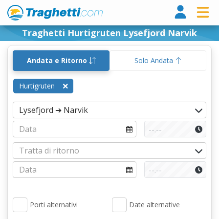
Tragh
Traghetti Hurtigruten Lysefjord Narvik
Andata e Ritorno
Solo Andata
Hurtigruten
Porti alternativi
Date alternative