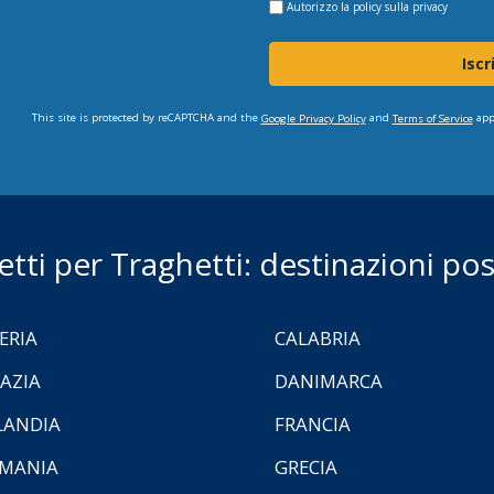
Autorizzo la
policy sulla privacy
Iscr
This site is protected by reCAPTCHA and the
and
app
Google Privacy Policy
Terms of Service
ietti per Traghetti: destinazioni poss
ERIA
CALABRIA
AZIA
DANIMARCA
LANDIA
FRANCIA
MANIA
GRECIA