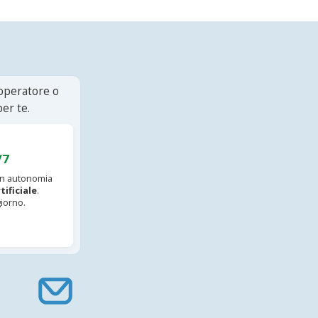
 operatore o
er te.
/7
 in autonomia
tificiale
.
iorno.