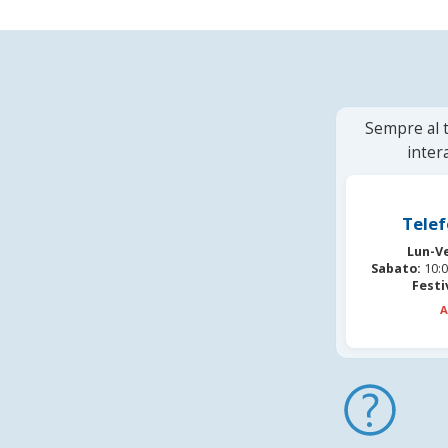
Sempre al t
inter
Telef
Lun-V
Sabato:
10:0
Festi
A