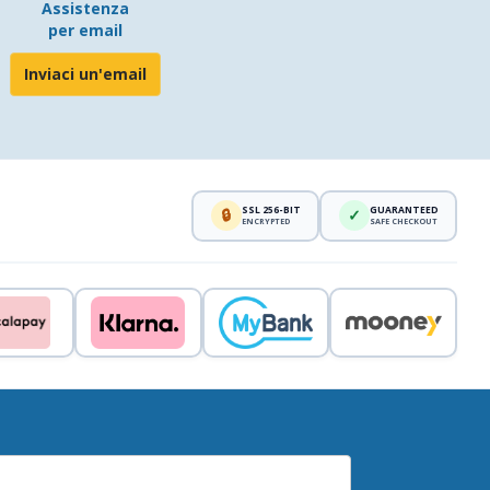
Assistenza
per email
Inviaci un'email
SSL 256-BIT
GUARANTEED
🔒
✓
ENCRYPTED
SAFE CHECKOUT