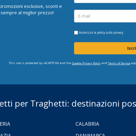
i promozioni esclusive, sconti e
 sempre al miglior prezzo!
Autorizzo la
policy sulla privacy
Iscr
This site is protected by reCAPTCHA and the
and
app
Google Privacy Policy
Terms of Service
ietti per Traghetti: destinazioni poss
ERIA
CALABRIA
AZIA
DANIMARCA