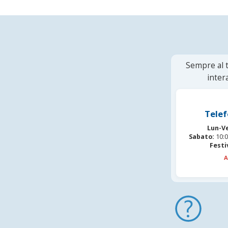
Sempre al t
inter
Telef
Lun-V
Sabato:
10:0
Festi
A