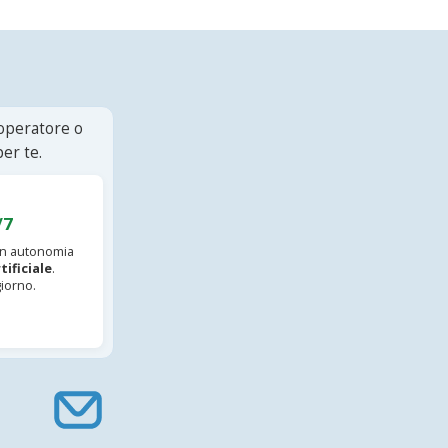
 operatore o
er te.
/7
 in autonomia
tificiale
.
iorno.