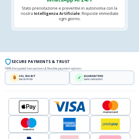
Stato prenotazione e preventivi in autonomia con la
nostra
Intelligenza Artificiale
. Risposte immediate
ogni giorno.
SECURE PAYMENTS & TRUST
100% Encrypted transactions & flexible payment options
SSL 256-BIT
GUARANTEED
🔒
✓
ENCRYPTED
SAFE CHECKOUT