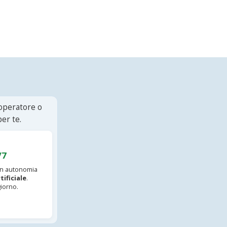
 operatore o
er te.
/7
 in autonomia
tificiale
.
iorno.