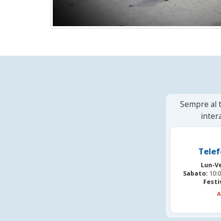
Sempre al t
inter
Telef
Lun-V
Sabato:
10:0
Festi
A