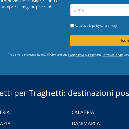
i promozioni esclusive, sconti e
 sempre al miglior prezzo!
Autorizzo la
policy sulla privacy
Iscr
This site is protected by reCAPTCHA and the
and
app
Google Privacy Policy
Terms of Service
ietti per Traghetti: destinazioni poss
ERIA
CALABRIA
AZIA
DANIMARCA