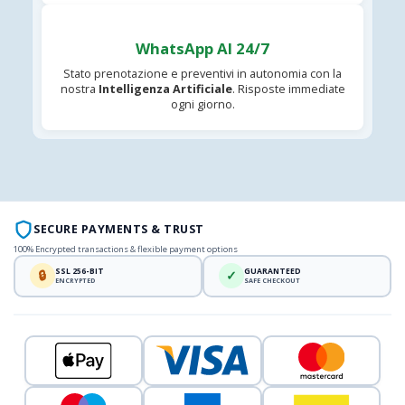
WhatsApp AI 24/7
Stato prenotazione e preventivi in autonomia con la
nostra
Intelligenza Artificiale
. Risposte immediate
ogni giorno.
SECURE PAYMENTS & TRUST
100% Encrypted transactions & flexible payment options
SSL 256-BIT
GUARANTEED
🔒
✓
ENCRYPTED
SAFE CHECKOUT