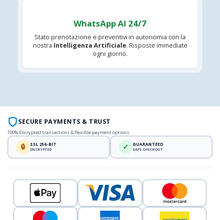
WhatsApp AI 24/7
Stato prenotazione e preventivi in autonomia con la
nostra
Intelligenza Artificiale
. Risposte immediate
ogni giorno.
SECURE PAYMENTS & TRUST
100% Encrypted transactions & flexible payment options
SSL 256-BIT
GUARANTEED
🔒
✓
ENCRYPTED
SAFE CHECKOUT