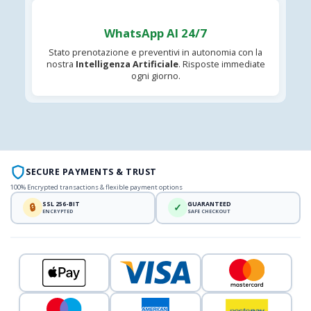
WhatsApp AI 24/7
Stato prenotazione e preventivi in autonomia con la
nostra
Intelligenza Artificiale
. Risposte immediate
ogni giorno.
SECURE PAYMENTS & TRUST
100% Encrypted transactions & flexible payment options
SSL 256-BIT
GUARANTEED
🔒
✓
ENCRYPTED
SAFE CHECKOUT