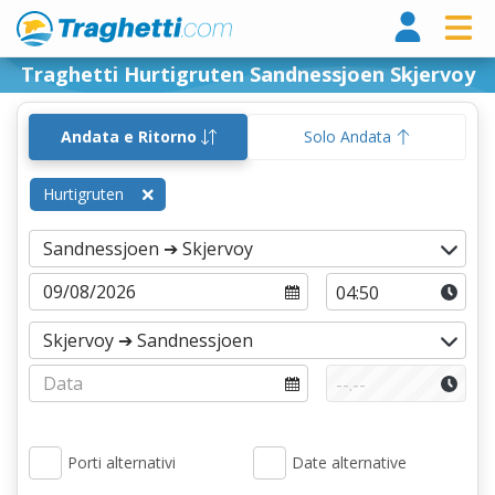
Tragh
Traghetti Hurtigruten Sandnessjoen Skjervoy
Andata e Ritorno
Solo Andata
Hurtigruten
Porti alternativi
Date alternative