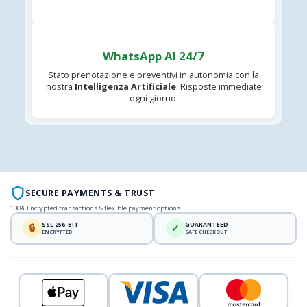
WhatsApp AI 24/7
Stato prenotazione e preventivi in autonomia con la
nostra
Intelligenza Artificiale
. Risposte immediate
ogni giorno.
SECURE PAYMENTS & TRUST
100% Encrypted transactions & flexible payment options
SSL 256-BIT
GUARANTEED
🔒
✓
ENCRYPTED
SAFE CHECKOUT