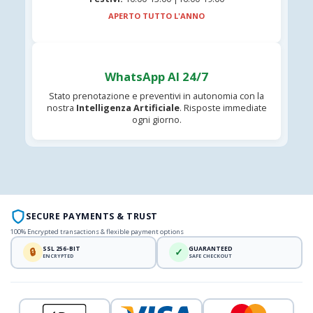
APERTO TUTTO L'ANNO
WhatsApp AI 24/7
Stato prenotazione e preventivi in autonomia con la
nostra
Intelligenza Artificiale
. Risposte immediate
ogni giorno.
SECURE PAYMENTS & TRUST
100% Encrypted transactions & flexible payment options
SSL 256-BIT
GUARANTEED
🔒
✓
ENCRYPTED
SAFE CHECKOUT