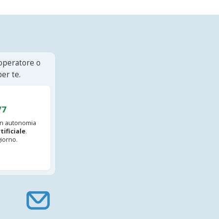
 operatore o
er te.
/7
 in autonomia
tificiale
.
iorno.