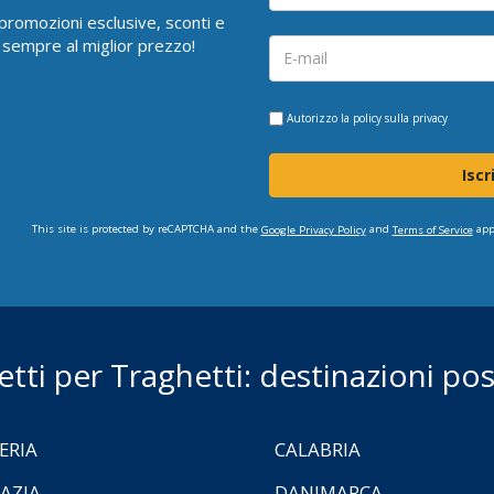
i promozioni esclusive, sconti e
 sempre al miglior prezzo!
Autorizzo la
policy sulla privacy
Iscr
This site is protected by reCAPTCHA and the
and
app
Google Privacy Policy
Terms of Service
ietti per Traghetti: destinazioni poss
ERIA
CALABRIA
AZIA
DANIMARCA