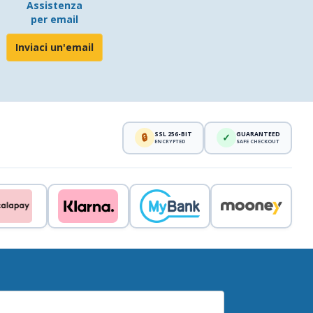
Assistenza
per email
Inviaci un'email
SSL 256-BIT
GUARANTEED
🔒
✓
ENCRYPTED
SAFE CHECKOUT