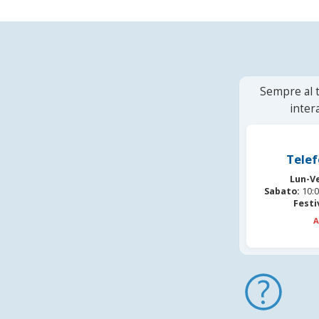
Sempre al t
inter
Telef
Lun-V
Sabato:
10:0
Festi
A