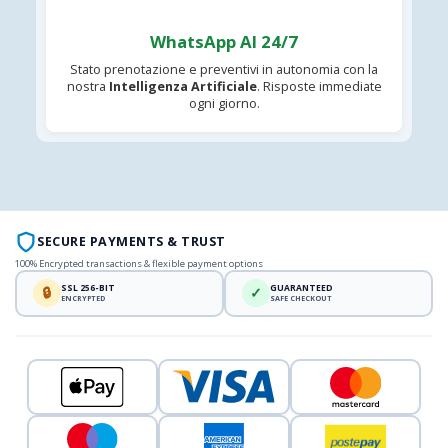
WhatsApp AI 24/7
Stato prenotazione e preventivi in autonomia con la
nostra
Intelligenza Artificiale
. Risposte immediate
ogni giorno.
SECURE PAYMENTS & TRUST
100% Encrypted transactions & flexible payment options
SSL 256-BIT
GUARANTEED
🔒
✓
ENCRYPTED
SAFE CHECKOUT