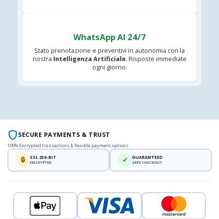
WhatsApp AI 24/7
Stato prenotazione e preventivi in autonomia con la
nostra
Intelligenza Artificiale
. Risposte immediate
ogni giorno.
SECURE PAYMENTS & TRUST
100% Encrypted transactions & flexible payment options
SSL 256-BIT
GUARANTEED
🔒
✓
ENCRYPTED
SAFE CHECKOUT