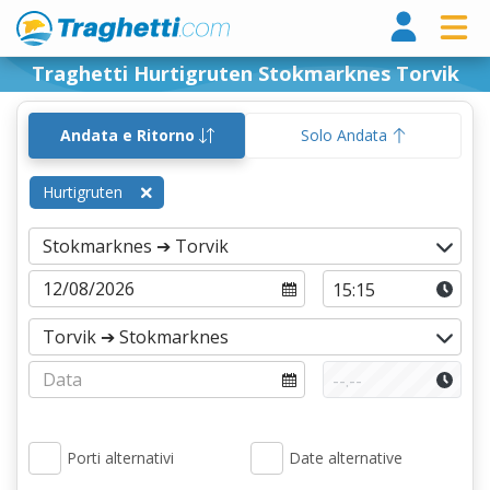
Tragh
Traghetti Hurtigruten Stokmarknes Torvik
Andata e Ritorno
Solo Andata
Hurtigruten
Porti alternativi
Date alternative