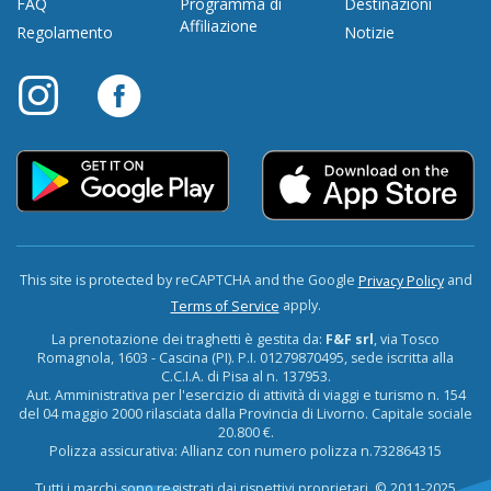
FAQ
Programma di
Destinazioni
Affiliazione
Regolamento
Notizie
This site is protected by reCAPTCHA and the Google
and
Privacy Policy
apply.
Terms of Service
La prenotazione dei traghetti è gestita da:
F&F srl
, via Tosco
Romagnola, 1603 - Cascina (PI). P.I. 01279870495, sede iscritta alla
C.C.I.A. di Pisa al n. 137953.
Aut. Amministrativa per l'esercizio di attività di viaggi e turismo n. 154
del 04 maggio 2000 rilasciata dalla Provincia di Livorno. Capitale sociale
20.800 €.
Polizza assicurativa: Allianz con numero polizza n.732864315
Tutti i marchi sono registrati dai rispettivi proprietari. © 2011-2025