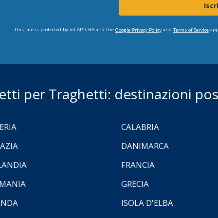
Iscr
This site is protected by reCAPTCHA and the
and
app
Google Privacy Policy
Terms of Service
ietti per Traghetti: destinazioni poss
ERIA
CALABRIA
AZIA
DANIMARCA
LANDIA
FRANCIA
MANIA
GRECIA
ANDA
ISOLA D'ELBA