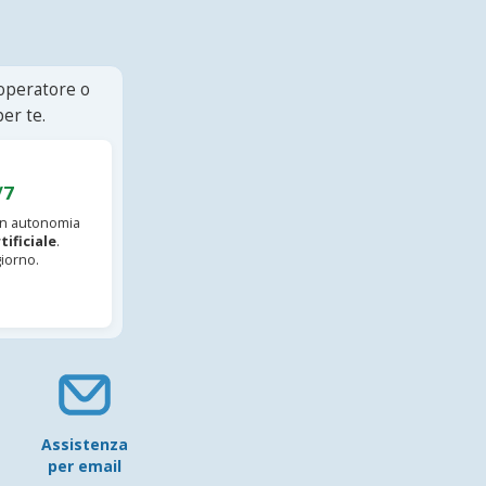
 operatore o
er te.
/7
 in autonomia
tificiale
.
iorno.
Assistenza
per email