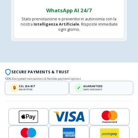
WhatsApp AI 24/7
Stato prenotazione e preventivi in autonomia con la
nostra
Intelligenza Artificiale
. Risposte immediate
ogni giorno.
SECURE PAYMENTS & TRUST
100% Encrypted transactions & flexible payment options
SSL 256-BIT
GUARANTEED
🔒
✓
ENCRYPTED
SAFE CHECKOUT