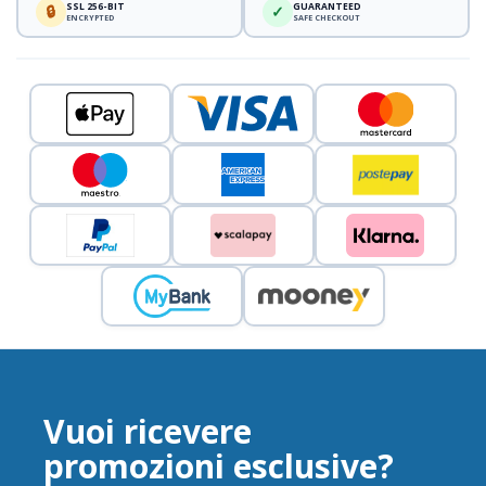
SSL 256-BIT
GUARANTEED
🔒
✓
ENCRYPTED
SAFE CHECKOUT
Vuoi ricevere
promozioni esclusive?