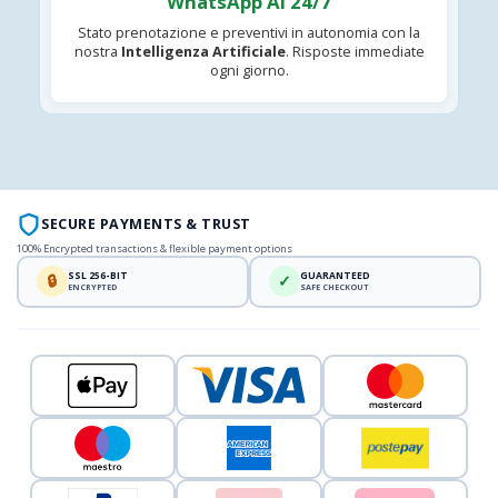
WhatsApp AI 24/7
Stato prenotazione e preventivi in autonomia con la
nostra
Intelligenza Artificiale
. Risposte immediate
ogni giorno.
SECURE PAYMENTS & TRUST
100% Encrypted transactions & flexible payment options
SSL 256-BIT
GUARANTEED
🔒
✓
ENCRYPTED
SAFE CHECKOUT